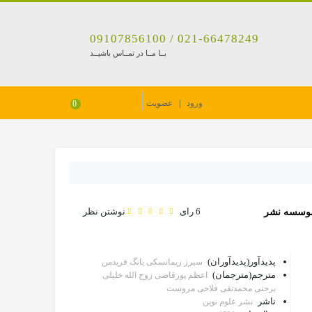
021-66478249 / 09107856100
بــا مــا در تمــاس باشیــد
ورود
|
عضویت
0
6 رای
نوشتن نظر
 موسسه نشر
پدیدآور(پدیدآوران)
سیرز زیمانسکی یانگ فریدمن
مترجم(مترجمان)
اعظم پورقاضی روح الله خلیلی
برجنی محمدتقی فلاحی مروست
ناشر
نشر علوم نوین