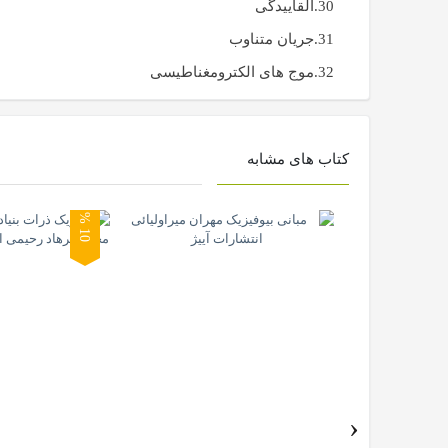
30.القاییدگی
31.جریان متناوب
32.موج های الکترومغناطیسی
کتاب های مشابه
0
1
%
›