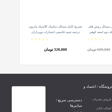
مل مسائل روش های
تشریح کامل مسائل دینامیک کلاسیک ماریون
لد دوم اسعد کوهی
ترجمه حمید قاسمی انتشارات نوپردازان
مید انقلاب
600,000 تومان
320,000 تومان
روشگاه / اعتماد و
ه فروش نشریات
دسترسی سریع /
میانبرها
اصالت کتاب