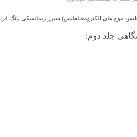
اطیس-موج های الکترومغناطیس) سیرز-زیمانسکی-یانگ-فری
اهی جلد دوم: