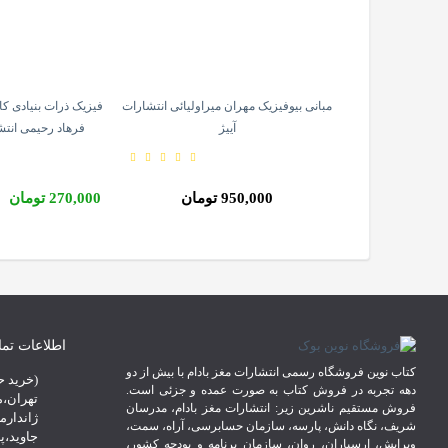
امیر هوشنگ رمضانی
مبانی بیوفیزیک مهران میراولیائی انتشارات
فیزیک ذرات بنیادی کا
ش علوم پایه
آییژ
فرهاد رحیمی انتش
950,000 تومان
270,000 تومان
اطلاعات تم
کتاب نوین فروشگاه رسمی انتشارات مغز بادام با بیش از دو
(خرید ح
دهه تجربه در فروش کتاب به صورت عمده و جزئی است.
تهران،م
فروش مستقیم ناشرین زیر: انتشارات مغز بادام، مدرسان
ژاندارم
شریف، نگاه دانش، پارسه، سازمان حسابرسی، آراه، سمت،
ویرایش، ارسباران، روان، سازمان برنامه و بودجه کشور،