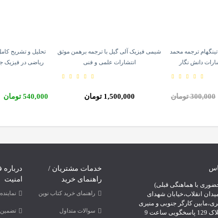
تینگهام ترجمه محمد
شیمی فیزیک آلی گیل با ترجمه برهمن موثق
تحلیل و تشریح کا
ارات دانش نگار
انتشارات علمی و فنی
ریاضی در فیزیک ج
انتشارات ا
300,000 تومان
1,500,000 تومان
540,000 تومان
اس
خدمات مشتریان /
درباره ف
راهنمای خرید
امنیت
ضوری با هماهنگی قبلی)
راهنمای خرید کتاب نوین
نمایند
یدان انقلاب،خیابان شهدای
ری،مابین کارگر جنوبی و منیری
سوالات متداول
تضمین 
جاوید،پلاک 129 پاسخگویی ساعت 9