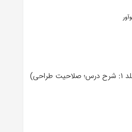
شرح و درس آزمون های نظام مهندسی تاسیسات برقی (جلد 1: شرح درس؛ صلاحیت طراحی)