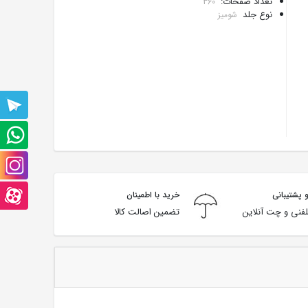
تعداد صفحات:
360
نوع جلد
شومیز
پشتیبانی
تلگرام
پشتیبانی
واتس
صفحه
آپ
اینستاگرام
صفحه
 پشتیبانی
خرید با اطمینان
فنی و چت آنلاین
تضمین اصالت کالا
آپارت