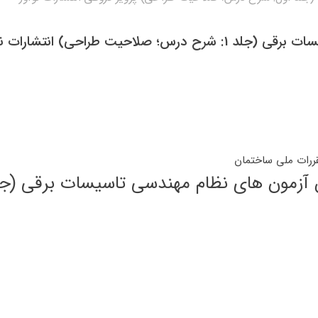
یت طراحی) انتشارات نوآور
رات ملی ساختمان