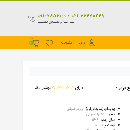
021-66478249 / 09107856100
بــا مــا در تمــاس باشیــد
ورود
|
عضویت
0
ح درس؛
0 رای
نوشتن نظر
پدیدآور(پدیدآوران)
پرویز فروغی
ناشر
انتشارات نوآور
سال چاپ
1404
نوبت چاپ
15