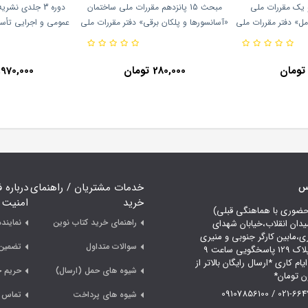
ست و یک مقررات ملی
مبحث 15 پانزدهم مقررات ملی ساختمان
مل» دفتر مقررات ملی
«آسانسورها و پلکان برقی» دفتر مقررات ملی
عمومی و اجرایی تأس
ز تحقیقات راه، مسکن
ساختمان انتشارات توسعه ایران
سازی
برنامه 
280,000 تومان
1,970,000 توم
اس
خدمات مشتریان / راهنمای
درباره 
خرید
امنیت
حضوری با هماهنگی قبلی)
راهنمای خرید کتاب نوین
نمایند
یدان انقلاب،خیابان شهدای
ری،مابین کارگر جنوبی و منیری
سوالات متداول
تضمین 
جاوید،پلاک 129 پاسخگویی ساعت 9
لی 18 ایام کاری *ارسال رایگان بالاتر از
شیوه های حمل (ارسال)
حریم 
021-66478249 /
شیوه های پرداخت
تماس ب