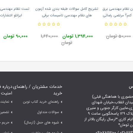
ون نظام مهندسی برق
تشریح کامل سوالات طبقه بندی شده آزمون
تست نظام مهندسی 
ع کنم؟ مرتضی رضائی
های نظام مهندسی تاسیسات برقی
ایزانلو انتشار
آی نماد
(صلاحیت نظارت) ایمان سریری انتشارات
نوآور
50,000 تومان
1,394,000 تومان
1,640,000
90,000 تومان
تومان
اس
خدمات مشتریان / راهنمای
درباره 
خرید
امنیت
حضوری با هماهنگی قبلی)
راهنمای خرید کتاب نوین
نمایند
یدان انقلاب،خیابان شهدای
ری،مابین کارگر جنوبی و منیری
سوالات متداول
تضمین 
جاوید،پلاک 129 پاسخگویی ساعت 9
لی 18 ایام کاری *ارسال رایگان بالاتر از
شیوه های حمل (ارسال)
حریم 
021-66478249 /
شیوه های پرداخت
تماس ب