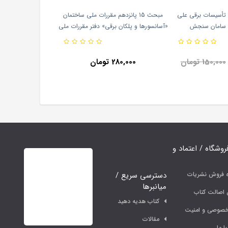
تأسیسات برقی علی
مبحث 15 پانزدهم مقررات ملی ساختمان
ات سامان سنجش
«آسانسورها و پلکان برقی» دفتر مقررات ملی
ساختمان انتشارات توسعه ایران
150,000 تومان
280,000 تومان
فروشگاه / اعتماد و
دسترسی سریع /
ه فروش نشریات
میانبرها
اصالت کتاب
کتاب هدیه دهید
خصوصی و امنیت
مقالات
ا ما