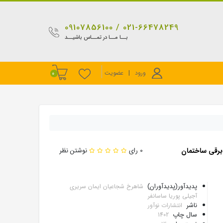
021-66478249 / 09107856100
بــا مــا در تمــاس باشیــد
ورود
|
عضویت
0
برقی ساختمان
0 رای
نوشتن نظر
پدیدآور(پدیدآوران)
شاهرخ شجاعیان ایمان سریری
آجیلی پوریا ساسانفر
ناشر
انتشارات نوآور
سال چاپ
1402