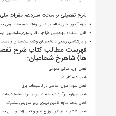
شرح تفصیلی بر مبحث سیزدهم مقررات ملی (ط
ویژه آزمون های نظام مهندسی رشته تاسیسات برقی ص
قابل استفاده مهندسین طراح، ناظر ومجری،داوطلبین آ
و کارشناسی رسمی،دانشجویان وکلیه علاقمندان و دست ا
فهرست مطالب کتاب شرح تفصیل
ها) شاهرخ شجاعیان:
فصل اول: مبانی عمومی
فصل دوم:کلیات
فصل سوم:اصول اساسی در تاسیسات برق
فصل چهارم: برآورد درخواست نیروی برق تقاضا دیماند
فصل پنجم:منابع تامین نیروی برق سرویس مشترک
فصل ششم: تابلوهای توزیع نیرو و تجهیزات وسایل حفا