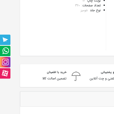
نوبت چاپ
12
تعداد صفحات:
320
نوع جلد
شومیز
پشتیبانی
تلگرام
پشتیبانی
واتس
صفحه
آپ
اینستاگرام
 پشتیبانی
خرید با اطمینان
صفحه
فنی و چت آنلاین
تضمین اصالت کالا
آپارت