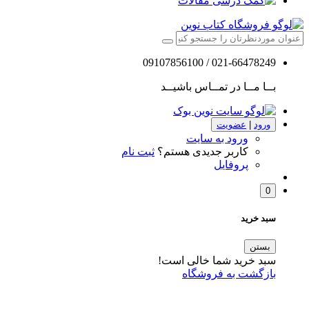
مقالات
021-66478249 / 09107856100
بــا مــا در تمــاس باشیــد
ورود
|
عضویت
ورود به سایت
کاربر جدیدی هستم؟
ثبت نام
پروفایل
0
سبد خرید
بستن
سبد خرید شما خالی است!
بازگشت به فروشگاه