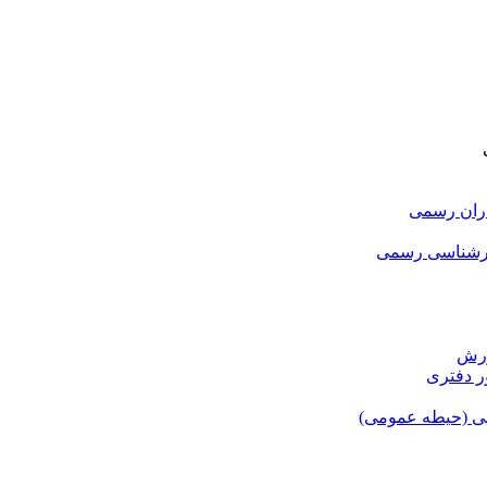
اران رسمی
ارشناسی رسمی
ورش
ر دفتری
یی (حیطه عمومی)