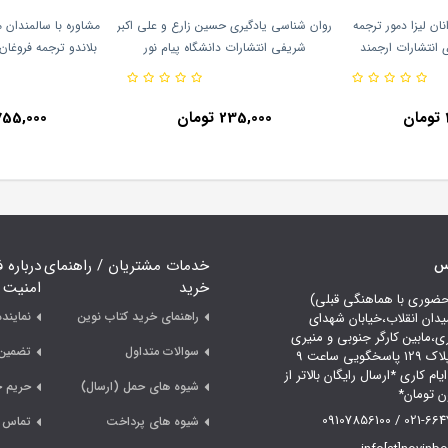
ان لیزا دمور ترجمه
روان شناسی یادگیری حسین زارع و علی اکبر
مشاوره با سالمندان م
انتشارات ارجمند
شریفی انتشارات دانشگاه پیام نور
بلاندو ترجمه فروغان
ارج
235,000 تومان
755,000 توما
اس
خدمات مشتریان / راهنمای
درباره 
خرید
امنیت
حضوری با هماهنگی قبلی)
راهنمای خرید کتاب نوین
نمایند
یدان انقلاب،خیابان شهدای
ری،مابین کارگر جنوبی و منیری
سوالات متداول
تضمین 
جاوید،پلاک 129 پاسخگویی ساعت 9
لی 18 ایام کاری *ارسال رایگان بالاتر از
شیوه های حمل (ارسال)
حریم 
021-66478249 /
شیوه های پرداخت
تماس ب