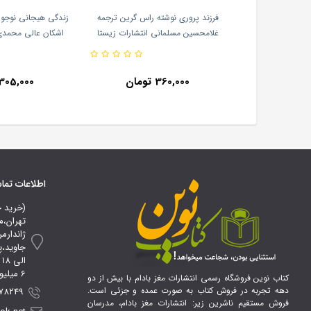
برای آسیب به خود
فرزند پروری نوشته راس گرین ترجمه
زندگی هیجانی نوجوان
 ترجمه لیلی جمیل
غلامحسین مسلمانی انتشارات زیستا
اشکان عالی محمدی 
ارجمند
360,000 تومان
305,000 تومان
اطلاعات تم
(خرید 
تهران،م
ژاندارم
ا
6 میلیون تومان*
کتاب نوین فروشگاه رسمی انتشارات مغز بادام با بیش از دو
دهه تجربه در فروش کتاب به صورت عمده و جزئی است.
 09107856100
فروش مستقیم ناشرین زیر: انتشارات مغز بادام، مدرسان