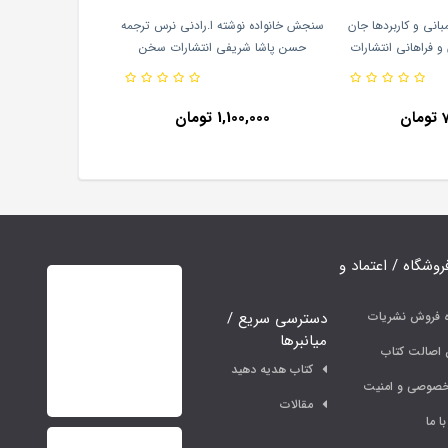
بانی و کاربردها جان
سنجش خانواده نوشته ا.رادنی نرس ترجمه
 و فراهانی انتشارات
حسن پاشا شریفی انتشارات سخن
مند
ن
1,100,000 تومان
فروشگاه / اعتماد و
دسترسی سریع /
ه فروش نشریات
میانبرها
اصالت کتاب
کتاب هدیه دهید
خصوصی و امنیت
مقالات
ا ما