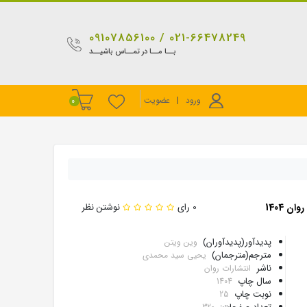
021-66478249 / 09107856100
بــا مــا در تمــاس باشیــد
ورود
|
عضویت
0
 1404
0 رای
نوشتن نظر
پدیدآور(پدیدآوران)
وین ویتن
مترجم(مترجمان)
یحیی سید محمدی
ناشر
انتشارات روان
سال چاپ
1404
نوبت چاپ
25