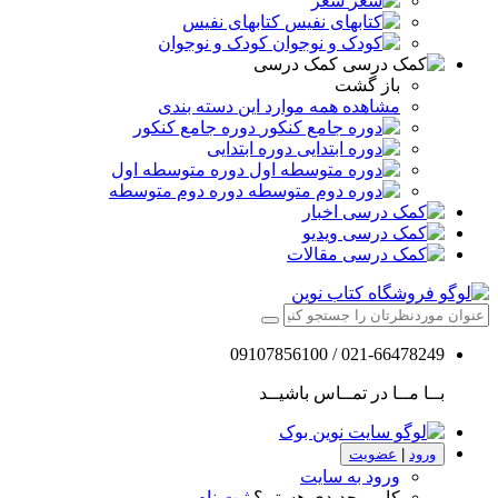
شعر
کتابهای نفیس
کودک و نوجوان
کمک درسی
باز گشت
مشاهده همه موارد این دسته بندی
دوره جامع کنکور
دوره ابتدایی
دوره متوسطه اول
دوره دوم متوسطه
اخبار
ویدیو
مقالات
021-66478249 / 09107856100
بــا مــا در تمــاس باشیــد
ورود
|
عضویت
ورود به سایت
کاربر جدیدی هستم؟
ثبت نام