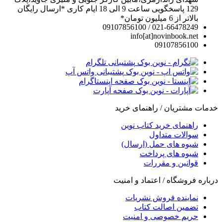
129 پاسخگویی ساعت 9 الی 18 ایام کاری *ارسال رایگان
بالاتر از 6 میلیون تومان*
021-66478249 / 09107856100
info[at]novinbook.net
09107856100
پشتیبانی تلگرام
پشتیبانی واتس آپ
صفحه اینستاگرام
صفحه آپارت
خدمات مشتریان / راهنمای خرید
راهنمای خرید کتاب نوین
سوالات متداول
شیوه های حمل (ارسال)
شیوه های پرداخت
قوانین و مقررات
درباره فروشگاه / اعتماد و امنیت
نماینده فروش نشریات
تضمین اصالت کتاب
حریم خصوصی و امنیت