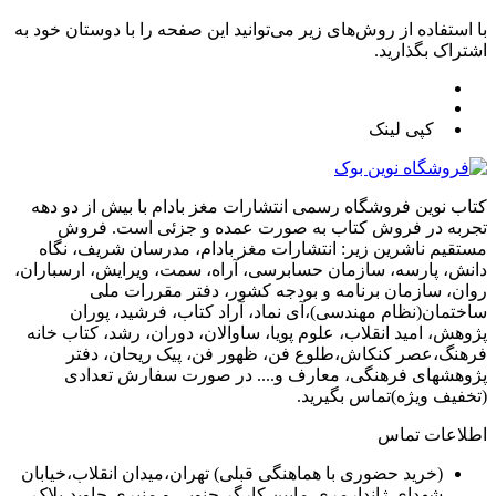
با استفاده از روش‌های زیر می‌توانید این صفحه را با دوستان خود به
اشتراک بگذارید.
کپی لینک
کتاب نوین فروشگاه رسمی انتشارات مغز بادام با بیش از دو دهه
تجربه در فروش کتاب به صورت عمده و جزئی است. فروش
مستقیم ناشرین زیر: انتشارات مغز بادام، مدرسان شریف، نگاه
دانش، پارسه، سازمان حسابرسی، آراه، سمت، ویرایش، ارسباران،
روان، سازمان برنامه و بودجه کشور، دفتر مقررات ملی
ساختمان(نظام مهندسی)،آی نماد، آراد کتاب، فرشید، پوران
پژوهش، امید انقلاب، علوم پویا، ساوالان، دوران، رشد، کتاب خانه
فرهنگ،عصر کنکاش،طلوع فن، ظهور فن، پیک ریحان، دفتر
پژوهشهای فرهنگی، معارف و.... در صورت سفارش تعدادی
(تخفیف ویژه)تماس بگیرید.
اطلاعات تماس
(خرید حضوری با هماهنگی قبلی) تهران،میدان انقلاب،خیابان
شهدای ژاندارمری،مابین کارگر جنوبی و منیری جاوید،پلاک