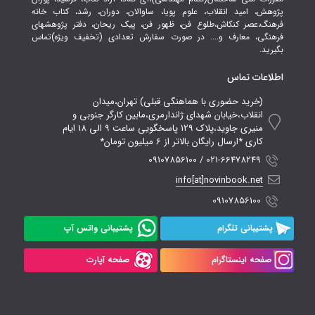
پژوهش، امید انقلاب، علوم پویا، ساوالان، دوران، رشد، کتاب خانه
فرهنگ،عصر کنکاش،طلوع فن، ظهور فن، پیک ریحان، دفتر پژوهشهای
فرهنگی، معارف و.... در صورت سفارش تعدادی (تخفیف ویژه)تماس
بگیرید.
اطلاعات تماس
(خرید حضوری با هماهنگی قبلی) تهران،میدان
انقلاب،خیابان شهدای ژاندارمری،مابین کارگر جنوبی و
منیری جاوید،پلاک 129 پاسخگویی ساعت 9 الی 18 ایام
کاری *ارسال رایگان بالاتر از 6 میلیون تومان*
021-66478249 / 09107856100
info[at]novinbook.net
09107856100
پشتیبانی تلگرام
پشتیبانی واتس آپ
صفحه اینستاگرام
صفحه آپارت