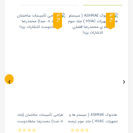
0
0
4
%
4
%
‹
›
هداشتی
هندبوک ASHRAE ( سیستم ها و
طراحی تأسیسات ساختمان (جلد
تاسیس
 پناه
تجهیزات HVAC ) جلد سوم ترجمه
8- صدا) محمدرضا سلطاندوست
امیررضا
طنین
ی محمدرضا افضلی انتشارات یزدا
انتشارات یزدا