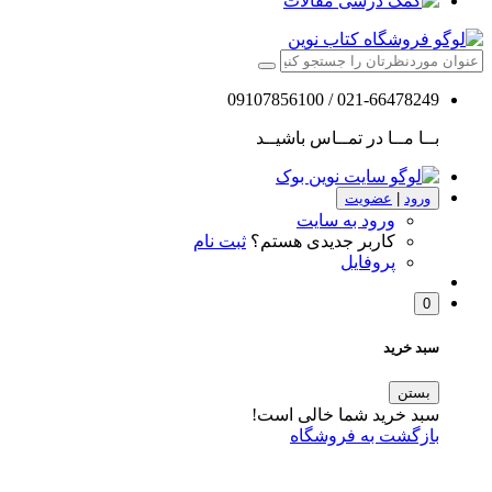
مقالات
021-66478249 / 09107856100
بــا مــا در تمــاس باشیــد
ورود
|
عضویت
ورود به سایت
کاربر جدیدی هستم؟
ثبت نام
پروفایل
0
سبد خرید
بستن
سبد خرید شما خالی است!
بازگشت به فروشگاه