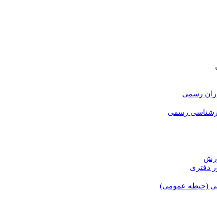
اران رسمی
ارشناسی رسمی
ورش
ر دفتری
یی (حیطه عمومی)