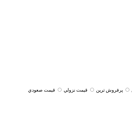
پرفروش ترين
قيمت نزولي
قيمت صعودي