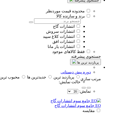
جستجوی پیشرفته
محدوده قیمت موردنظر
برند و سازنده کالا
انتشارات گاج
انتشارات سروش
انتشارات کلاغ سپید
انتشارات افق
انتشارات یار مانا
فقط کالاهای موجود
جستجوی پیشرفته
پربازدید ترین ها
دوره پیش دبستانی
پربازديد ترين
جديدترين ها
محبوب ترين
مرتب سازي
حالت نمايش:
نمايش:
EQ جامع سوم انتشارات گاج
مقایسه