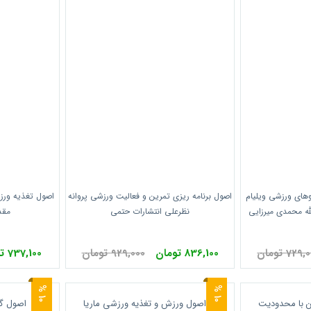
روهای ورزشی ویلیام
اصول برنامه ریزی تمرین و فعالیت ورزشی پروانه
اصول تغذیه ورزش
له محمدی میرزایی
نظرعلی انتشارات حتمی
مقد
می
729 تومان
836,100 تومان
929,000 تومان
737,100 تومان
0
0
1
%
1
%