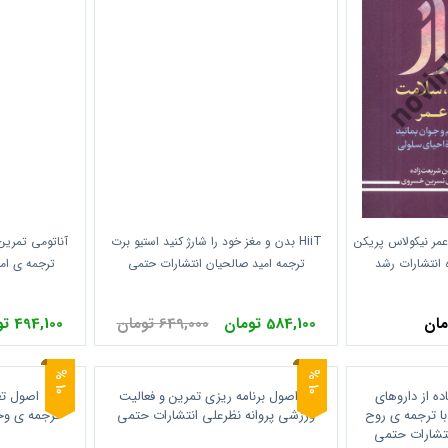
عمر نیکولاس پریکن
HiiT بدن و مغز خود را شارژ کنید استیو برت
آناتومی تمرین 
 انتشارات رشد
ترجمه امید صالحیان انتشارات حتمی
ترجمه ی ام
584,100 تومان
649,000 تومان
494,100 تومان
0
0
1
%
1
%