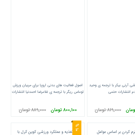
ی آرنی بیکر با ترجمه ی وحید
اصول فعالیت های بدنی اروپا برای مربیان ورزش
م انتشارات حتمی
توماس ریگر با ترجمه ی غلامرضا احمدنیا انتشارات
حتمی
819,000 تومان
800,100 تومان
889,000 تومان
0
1
%