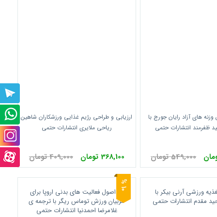
پشتیبانی
تلگرام
پشتیبانی
وزنه های آزاد رایان جورج با
ارزیابی و طراحی رژیم غذایی ورزشکاران شاهین
ید ظفرمند انتشارات حتمی
ریاحی ملایری انتشارات حتمی
واتس
صفحه
آپ
اینستاگرام
549,000 تومان
368,100 تومان
409,000 تومان
صفحه
آپارت
0
1
%