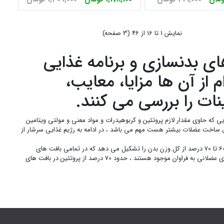
نمايش 1 تا 16 از 46 (3 صفحه)
ی بدنسازی و برنامه غذایی
از آن ها مزایا، معایب،
نات را بررسی می کنند.
ی که حاوی مقدار لازم پروتئین و کربوهیدرات و مواد معنی و مولتی ویتامین
ال ساخت عضلات بیشتر هست مهم می باشد ، در ادامه به رژیم غذایی سرشار از
همان طوری که می دانید دو عنصر در بدن مقدار بیشتری از وزن را تشکیل می دهند ، آب و پروتئین : آب در حدود 60 تا 70 درصد از کل وزن بدن را تشکیل می دهد که در تمامی بافت های
عضلانی نیز وجود دارد و نیز پروتئین که در سرتاسر بدن در خون نیز وجود دارد و در مو ، گوشت ، ناخن ها و بافت های عضلانی به فراوان موجود هستند ، حدود 70 درصد از پروتئین در بافت های