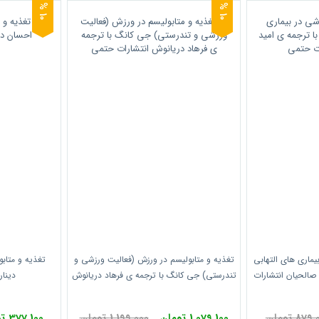
0
0
1
%
1
%
یماری های التهابی
تغذیه و متابولیسم در ورزش (فعالیت ورزشی و
تغذیه و متاب
 صالحیان انتشارات
تندرستی) جی کانگ با ترجمه ی فرهاد دریانوش
دینار
انتشارات حتمی
87 تومان
1,079,100 تومان
1,199,000 تومان
377,100 تومان