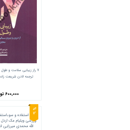
انتشارات حتمی
7 راز زیبایی سلامت و طول 
ترجمه لادن شریعت زاده
600,000 تومان
0
1
%