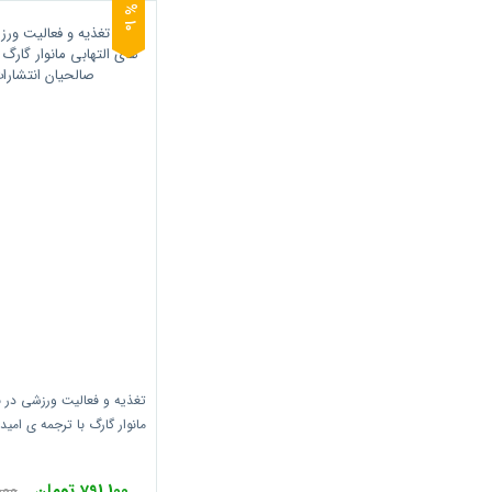
0
1
%
تغذیه و فعالیت ورزشی در ب
مانوار گارگ با ترجمه ی امید
حتمی
791,100 تومان
9,000