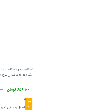
استفاده و سوءاستفاده از دا
مک اردل با ترجمه ی روح ال
انتشارات حت
656,100 تومان
,000
0
1
%