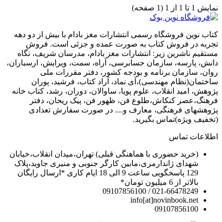
نمايش 1 تا 1 از 1 (1 صفحه)
کتاب نوین فروشگاه رسمی انتشارات مغز بادام با بیش از دو دهه
تجربه در فروش کتاب به صورت عمده و جزئی است. فروش
مستقیم ناشرین زیر: انتشارات مغز بادام، مدرسان شریف، نگاه
دانش، پارسه، سازمان حسابرسی، آراه، سمت، ویرایش، ارسباران،
روان، سازمان برنامه و بودجه کشور، دفتر مقررات ملی
ساختمان(نظام مهندسی)،آی نماد، آراد کتاب، فرشید، پوران
پژوهش، امید انقلاب، علوم پویا، ساوالان، دوران، رشد، کتاب خانه
فرهنگ،عصر کنکاش،طلوع فن، ظهور فن، پیک ریحان، دفتر
پژوهشهای فرهنگی، معارف و.... در صورت سفارش تعدادی
(تخفیف ویژه)تماس بگیرید.
اطلاعات تماس
(خرید حضوری با هماهنگی قبلی) تهران،میدان انقلاب،خیابان
شهدای ژاندارمری،مابین کارگر جنوبی و منیری جاوید،پلاک
129 پاسخگویی ساعت 9 الی 18 ایام کاری *ارسال رایگان
بالاتر از 6 میلیون تومان*
021-66478249 / 09107856100
info[at]novinbook.net
09107856100