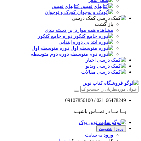
شعر
کتابهای نفیس
کودک و نوجوان
کمک درسی
باز گشت
مشاهده همه موارد این دسته بندی
دوره جامع کنکور
دوره ابتدایی
دوره متوسطه اول
دوره دوم متوسطه
اخبار
ویدیو
مقالات
021-66478249 / 09107856100
بــا مــا در تمــاس باشیــد
ورود
|
عضویت
ورود به سایت
کاربر جدیدی هستم؟
ثبت نام