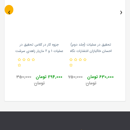
‹
›
تحقیق در
تحقیق در عملیات (جلد دوم)
جزوه کار در کلاس تحقیق در
آزمون 
وم) مازیار
احسان خاکبازان انتشارات نگاه
عملیات 1 و 2 مازیار زاهدی سرشت
نگاه
دانش
انتشارات نگاه دانش
عبایی 
630,000 تومان
750,000
294,000 تومان
350,000
0
تومان
تومان