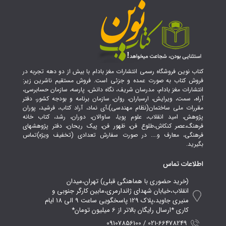
کتاب نوین فروشگاه رسمی انتشارات مغز بادام با بیش از دو دهه تجربه در
فروش کتاب به صورت عمده و جزئی است. فروش مستقیم ناشرین زیر:
انتشارات مغز بادام، مدرسان شریف، نگاه دانش، پارسه، سازمان حسابرسی،
آراه، سمت، ویرایش، ارسباران، روان، سازمان برنامه و بودجه کشور، دفتر
مقررات ملی ساختمان(نظام مهندسی)،آی نماد، آراد کتاب، فرشید، پوران
پژوهش، امید انقلاب، علوم پویا، ساوالان، دوران، رشد، کتاب خانه
فرهنگ،عصر کنکاش،طلوع فن، ظهور فن، پیک ریحان، دفتر پژوهشهای
فرهنگی، معارف و.... در صورت سفارش تعدادی (تخفیف ویژه)تماس
بگیرید.
اطلاعات تماس
(خرید حضوری با هماهنگی قبلی) تهران،میدان
انقلاب،خیابان شهدای ژاندارمری،مابین کارگر جنوبی و
منیری جاوید،پلاک 129 پاسخگویی ساعت 9 الی 18 ایام
کاری *ارسال رایگان بالاتر از 6 میلیون تومان*
021-66478249 / 09107856100