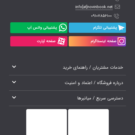
info[at]novinbook.net
09107856100
پشتیبانی تلگرام
پشتیبانی واتس آپ
صفحه اینستاگرام
صفحه آپارت
خدمات مشتریان / راهنمای خرید
درباره فروشگاه / اعتماد و امنیت
دسترسی سریع / میانبرها