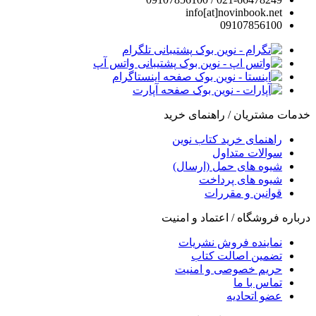
info[at]novinbook.net
09107856100
پشتیبانی تلگرام
پشتیبانی واتس آپ
صفحه اینستاگرام
صفحه آپارت
خدمات مشتریان / راهنمای خرید
راهنمای خرید کتاب نوین
سوالات متداول
شیوه های حمل (ارسال)
شیوه های پرداخت
قوانین و مقررات
درباره فروشگاه / اعتماد و امنیت
نماینده فروش نشریات
تضمین اصالت کتاب
حریم خصوصی و امنیت
تماس با ما
عضو اتحادیه