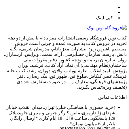
کپی لینک
کتاب نوین فروشگاه رسمی انتشارات مغز بادام با بیش از دو دهه
تجربه در فروش کتاب به صورت عمده و جزئی است. فروش
مستقیم ناشرین زیر: انتشارات مغز بادام، مدرسان شریف، نگاه
دانش، پارسه، سازمان حسابرسی، آراه، سمت، ویرایش، ارسباران،
روان، سازمان برنامه و بودجه کشور، دفتر مقررات ملی
ساختمان(نظام مهندسی)،آی نماد، آراد کتاب، فرشید، پوران
پژوهش، امید انقلاب، علوم پویا، ساوالان، دوران، رشد، کتاب خانه
فرهنگ،عصر کنکاش،طلوع فن، ظهور فن، پیک ریحان، دفتر
پژوهشهای فرهنگی، معارف و.... در صورت سفارش تعدادی
(تخفیف ویژه)تماس بگیرید.
اطلاعات تماس
(خرید حضوری با هماهنگی قبلی) تهران،میدان انقلاب،خیابان
شهدای ژاندارمری،مابین کارگر جنوبی و منیری جاوید،پلاک
129 پاسخگویی ساعت 9 الی 18 ایام کاری *ارسال رایگان
بالاتر از 6 میلیون تومان*
021-66478249 / 09107856100