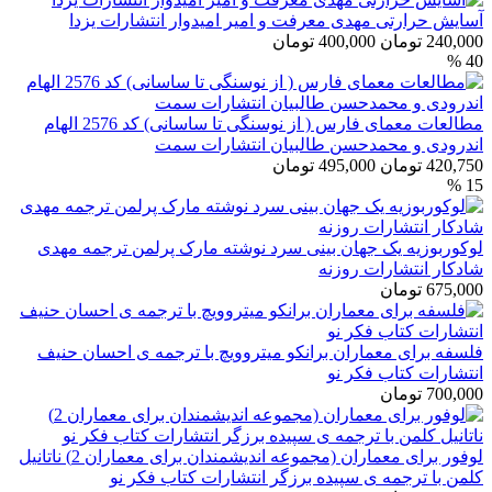
آسایش حرارتی مهدی معرفت و امیر امیدوار انتشارات یزدا
240,000 تومان
400,000 تومان
40 %
مطالعات معمای فارس ( از نوسنگی تا ساسانی) کد 2576 الهام
اندرودی و محمدحسن طالبیان انتشارات سمت
420,750 تومان
495,000 تومان
15 %
لوکوربوزیه یک جهان بینی سرد نوشته مارک پرلمن ترجمه مهدی
شادکار انتشارات روزنه
675,000 تومان
فلسفه برای معماران برانکو میتروویچ با ترجمه ی احسان حنیف
انتشارات کتاب فکر نو
700,000 تومان
لوفور برای معماران (مجموعه اندیشمندان برای معماران 2) ناتانیل
کلمن با ترجمه ی سپیده برزگر انتشارات کتاب فکر نو