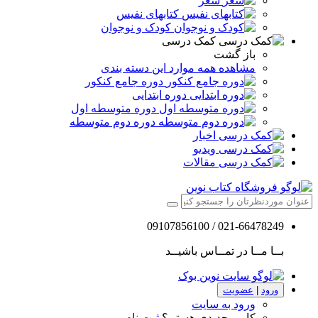
شعر
کتابهای نفیس
کودک و نوجوان
کمک درسی
باز گشت
مشاهده همه موارد این دسته بندی
دوره جامع کنکور
دوره ابتدایی
دوره متوسطه اول
دوره دوم متوسطه
اخبار
ویدیو
مقالات
021-66478249 / 09107856100
بــا مــا در تمــاس باشیــد
ورود
|
عضویت
ورود به سایت
کاربر جدیدی هستم؟
ثبت نام